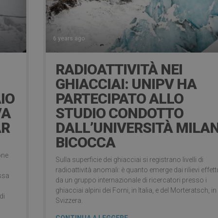
6 years ago
RADIOATTIVITÀ NEI
GHIACCIAI: UNIPV HA
IO
PARTECIPATO ALLO
VA
STUDIO CONDOTTO
AR
DALL’UNIVERSITÀ MILA
BICOCCA
one
Sulla superficie dei ghiacciai si registrano livelli di
radioattività anomali: è quanto emerge dai rilievi effett
.ssa
da un gruppo internazionale di ricercatori presso i
ghiacciai alpini dei Forni, in Italia, e del Morteratsch, in
di
Svizzera.