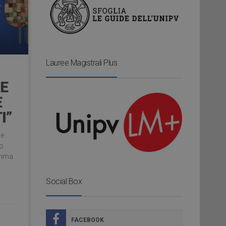
Lauree Magistrali Plus
E
E
I”
ne
so
umma
Social Box
FACEBOOK