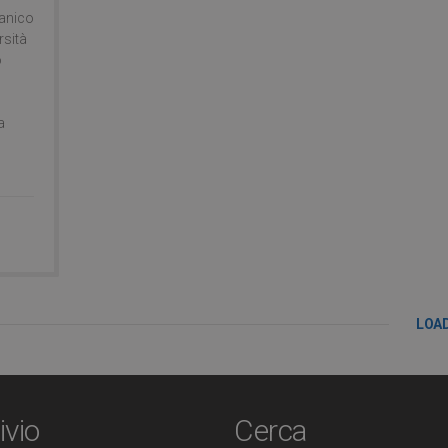
tanico
rsità
o
a
LOA
ivio
Cerca