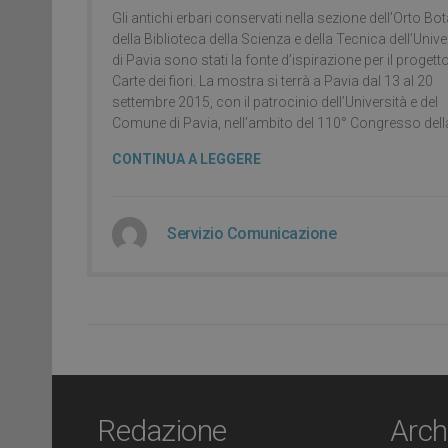
Gli antichi erbari conservati nella sezione dell’Orto Bo
della Biblioteca della Scienza e della Tecnica dell’Unive
di Pavia sono stati la fonte d’ispirazione per il progett
Carte dei fiori. La mostra si terrà a Pavia dal 13 al 20
settembre 2015, con il patrocinio dell’Università e del
Comune di Pavia, nell’ambito del 110° Congresso dell
CONTINUA A LEGGERE
Servizio Comunicazione
Redazione
Arch