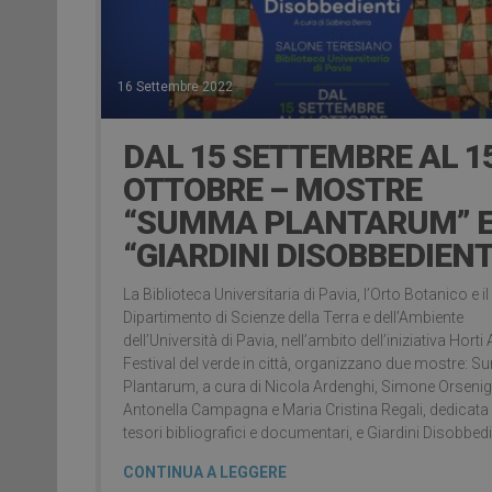
16 Settembre 2022
DAL 15 SETTEMBRE AL 1
OTTOBRE – MOSTRE
“SUMMA PLANTARUM” 
“GIARDINI DISOBBEDIENT
La Biblioteca Universitaria di Pavia, l’Orto Botanico e il
Dipartimento di Scienze della Terra e dell’Ambiente
dell’Università di Pavia, nell’ambito dell’iniziativa Horti 
Festival del verde in città, organizzano due mostre:
Plantarum, a cura di Nicola Ardenghi, Simone Orsenig
Antonella Campagna e Maria Cristina Regali, dedicata 
tesori bibliografici e documentari, e Giardini Disobbedi
CONTINUA A LEGGERE