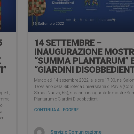
16 Settembre 2022
5
14 SETTEMBRE –
INAUGURAZIONE MOSTR
E
“SUMMA PLANTARUM” 
I”
“GIARDINI DISOBBEDIENT
Mercoledì 14 settembre 2022, alle ore 17:00, nel Salo
Teresiano della Biblioteca Universitaria di Pavia (Cor
Aperti,
Strada Nuova, 65), saranno inaugurate le mostre S
 Summa
Plantarum e Giardini Disobbedienti.
o,
CONTINUA A LEGGERE
ai
enti,
Servizio Comunicazione