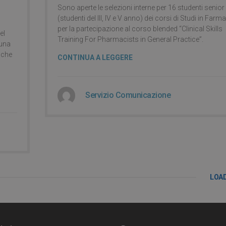
Sono aperte le selezioni interne per 16 studenti senior
(studenti del III, IV e V anno) dei corsi di Studi in Farm
per la partecipazione al corso blended “Clinical Skills
el
Training For Pharmacists in General Practice”.
 una
tiche
CONTINUA A LEGGERE
Servizio Comunicazione
LOA