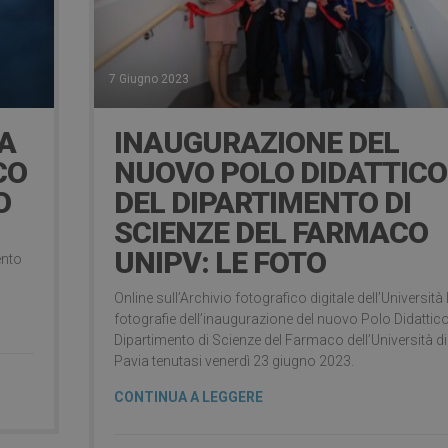
7 Giugno 2023
RA
INAUGURAZIONE DEL
CO
NUOVO POLO DIDATTICO
O
DEL DIPARTIMENTO DI
SCIENZE DEL FARMACO
UNIPV: LE FOTO
ento
Online sull’Archivio fotografico digitale dell’Università 
fotografie dell’inaugurazione del nuovo Polo Didattico
Dipartimento di Scienze del Farmaco dell’Università di
Pavia tenutasi venerdì 23 giugno 2023.
CONTINUA A LEGGERE