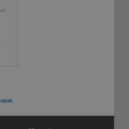
acia
D MORE