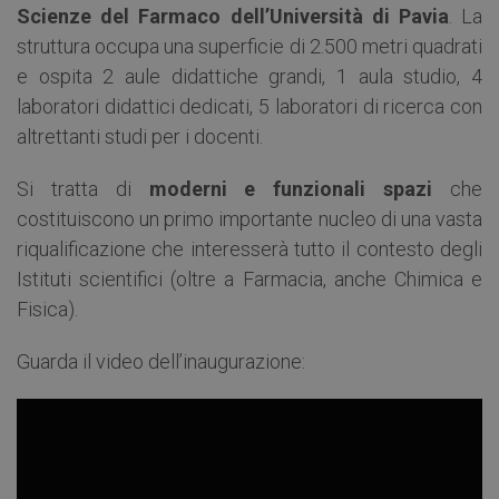
Scienze del Farmaco dell’Università di Pavia
. La
struttura occupa una superficie di 2.500 metri quadrati
e ospita 2 aule didattiche grandi, 1 aula studio, 4
laboratori didattici dedicati, 5 laboratori di ricerca con
altrettanti studi per i docenti.
Si tratta di
moderni e funzionali spazi
che
costituiscono un primo importante nucleo di una vasta
riqualificazione che interesserà tutto il contesto degli
Istituti scientifici (oltre a Farmacia, anche Chimica e
Fisica).
Guarda il video dell’inaugurazione: