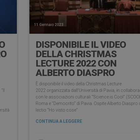
11 Gennaio 2023
IO
DISPONIBILE IL VIDEO
RO
DELLA CHRISTMAS
LECTURE 2022 CON
ALBERTO DIASPRO
È disponibile il video della Christmas Lecture
“Il
2022 organizzata dall’Università di Pavia, in collabor
con le associazioni culturali “Science is Cool” (SCOOL
Roma e “Democrito” di Pavia. Ospite Alberto Diaspro 
rsità
lectio “Ho visto cose”.
CONTINUA A LEGGERE