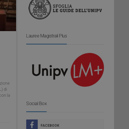
Lauree Magistrali Plus
azione
) di
con la
Social Box
FACEBOOK