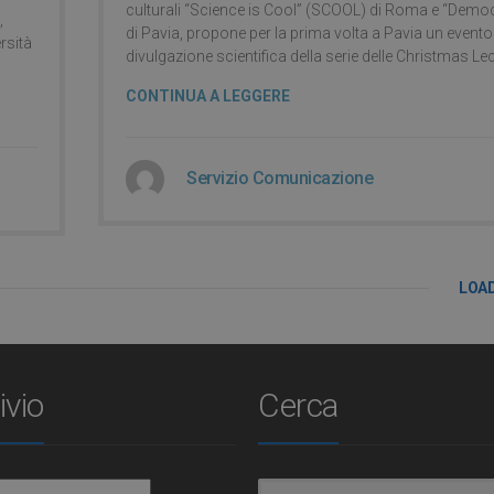
culturali “Science is Cool” (SCOOL) di Roma e “Democ
,
di Pavia, propone per la prima volta a Pavia un evento
rsità
divulgazione scientifica della serie delle Christmas Lec
CONTINUA A LEGGERE
Servizio Comunicazione
LOA
ivio
Cerca
io