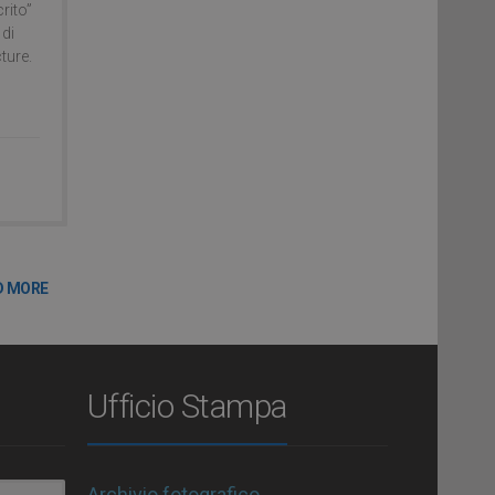
rito”
 di
ture.
D MORE
Ufficio Stampa
Archivio fotografico