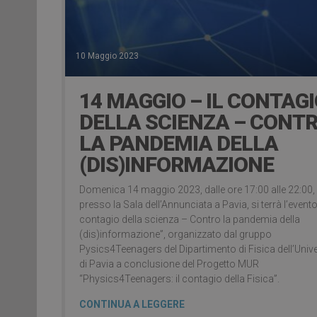
10 Maggio 2023
14 MAGGIO – IL CONTAG
DELLA SCIENZA – CONT
LA PANDEMIA DELLA
(DIS)INFORMAZIONE
Domenica 14 maggio 2023, dalle ore 17:00 alle 22:00,
presso la Sala dell’Annunciata a Pavia, si terrà l’evento 
contagio della scienza – Contro la pandemia della
(dis)informazione”, organizzato dal gruppo
Pysics4Teenagers del Dipartimento di Fisica dell’Unive
di Pavia a conclusione del Progetto MUR
“Physics4Teenagers: il contagio della Fisica”.
CONTINUA A LEGGERE