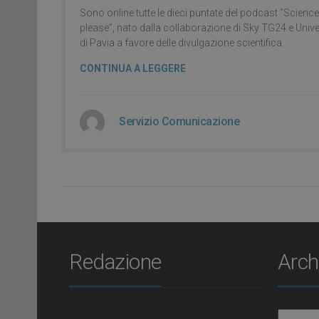
Sono online tutte le dieci puntate del podcast “Science
please”, nato dalla collaborazione di Sky TG24 e Unive
di Pavia a favore delle divulgazione scientifica.
CONTINUA A LEGGERE
Servizio Comunicazione
Redazione
Arch
Archiv