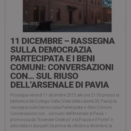
2 Dicembre 2015
11 DICEMBRE – RASSEGNA
SULLA DEMOCRAZIA
PARTECIPATA E I BENI
COMUNI: CONVERSAZIONI
CON… SUL RIUSO
DELL’ARSENALE DI PAVIA
Prosegue venerdì 11 dicembre 2015 alle ore 21.00 presso la
biblioteca del Collegio Valla (Viale della Libertà 30, Pavia) la
rassegna sulla Democrazia Partecipata e i Beni Comuni:
Conversazioni con… sul riuso dell’Arsenale di Pavia –
promossa da “Arsenale Creativo” e la Piazza e il Ponte” e
articolata in due parti (la prima da ottobre a dicembre, la