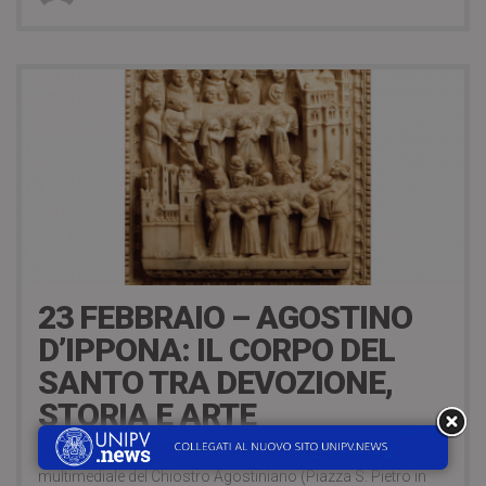
7 years ago
23 FEBBRAIO – AGOSTINO
D’IPPONA: IL CORPO DEL
SANTO TRA DEVOZIONE,
STORIA E ARTE
Sabato 23 febbraio 2019, alle ore 9.00, presso la Sala
multimediale del Chiostro Agostiniano (Piazza S. Pietro in