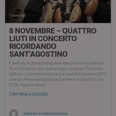
7 years ago
8 NOVEMBRE – QUATTRO
LIUTI IN CONCERTO
RICORDANDO
SANT’AGOSTINO
È dedicato ai grandi protagonisti della scena musicale tra il
XV e il XVI secolo, tra i quali emerge il lodigiano Franchino
Gaffurio, il concerto che la sera di venerdì 8 novembre 2019
si terrà a Pavia nella basilica di San Pietro in Ciel d’Oro (ore
21.00, ingresso libero).
CONTINUA A LEGGERE
Servizio Comunicazione