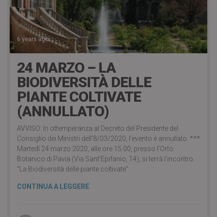
6 years ago
24 MARZO – LA
BIODIVERSITÀ DELLE
PIANTE COLTIVATE
(ANNULLATO)
AVVISO: In ottemperanza al Decreto del Presidente del
Consiglio dei Ministri dell’8/03/2020, l’evento è annullato. ***
Martedì 24 marzo 2020, alle ore 15.00, presso l’Orto
Botanico di Pavia (Via Sant’Epifanio, 14), si terrà l’incontro
“La Biodiversità delle piante coltivate”.
CONTINUA A LEGGERE