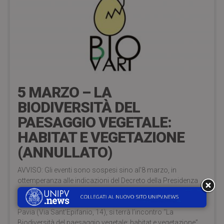
6 years ago
5 MARZO – LA
BIODIVERSITÀ DEL
PAESAGGIO VEGETALE:
HABITAT E VEGETAZIONE
(ANNULLATO)
AVVISO: Gli eventi sono sospesi sino al’8 marzo, in
ottemperanza alle indicazioni del Decreto della Presidenza
del Consiglio dei Ministri del 1° marzo 2020. *** Giovedì 5
marzo 2020, alle ore 15.00, presso l’Orto Botanico di
Pavia (Via Sant’Epifanio, 14), si terrà l’incontro “La
Biodiversità del paesaggio vegetale: habitat e vegetazione”.