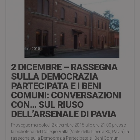
2 Dicembre 2015
2 DICEMBRE – RASSEGNA
SULLA DEMOCRAZIA
PARTECIPATA E I BENI
COMUNI: CONVERSAZIONI
CON… SUL RIUSO
DELL’ARSENALE DI PAVIA
Prosegue mercoledì 2 dicembre 2015 alle ore 21.00 presso
la biblioteca del Collegio Valla (Viale della Libertà 30, Pavia) la
rassegna sulla Democrazia Partecipata e i Beni Comuni: