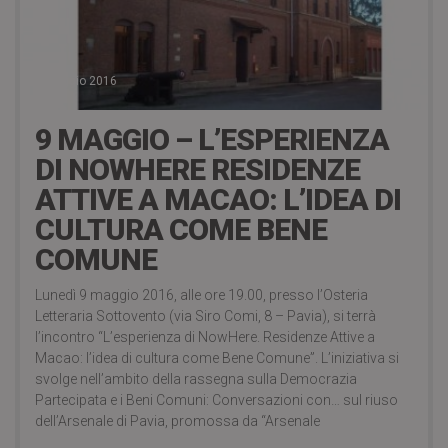
3 Maggio 2016
9 MAGGIO – L’ESPERIENZA
DI NOWHERE RESIDENZE
ATTIVE A MACAO: L’IDEA DI
CULTURA COME BENE
COMUNE
Lunedì 9 maggio 2016, alle ore 19.00, presso l’Osteria
Letteraria Sottovento (via Siro Comi, 8 – Pavia), si terrà
l’incontro “L’esperienza di NowHere. Residenze Attive a
Macao: l’idea di cultura come Bene Comune”. L’iniziativa si
svolge nell’ambito della rassegna sulla Democrazia
Partecipata e i Beni Comuni: Conversazioni con… sul riuso
dell’Arsenale di Pavia, promossa da “Arsenale