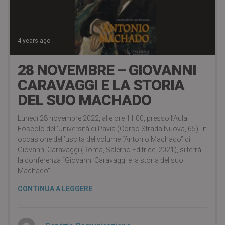
4 years ago
28 NOVEMBRE – GIOVANNI
CARAVAGGI E LA STORIA
DEL SUO MACHADO
Lunedì 28 novembre 2022, alle ore 11:00, presso l’Aula
Foscolo dell’Università di Pavia (Corso Strada Nuova, 65), in
occasione dell’uscita del volume “Antonio Machado” di
Giovanni Caravaggi (Roma, Salerno Editrice, 2021), si terrà
la conferenza “Giovanni Caravaggi e la storia del suo
Machado”.
CONTINUA A LEGGERE