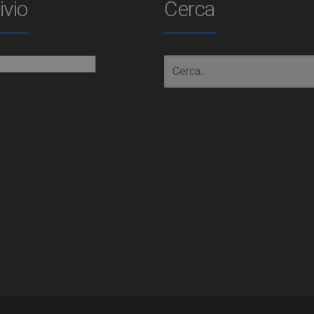
ivio
Cerca
io