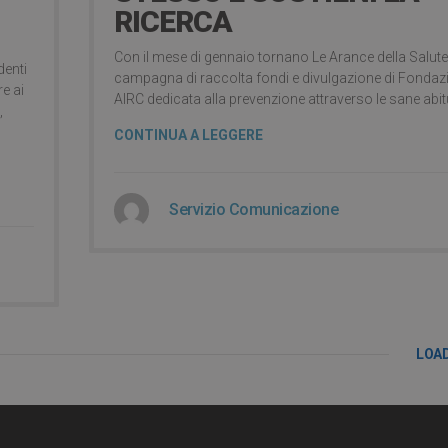
RICERCA
Con il mese di gennaio tornano Le Arance della Salute,
denti
campagna di raccolta fondi e divulgazione di Fondaz
e ai
AIRC dedicata alla prevenzione attraverso le sane abit
,
CONTINUA A LEGGERE
Servizio Comunicazione
LOA