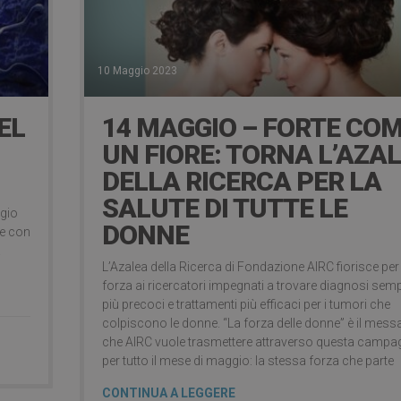
10 Maggio 2023
EL
14 MAGGIO – FORTE CO
UN FIORE: TORNA L’AZA
DELLA RICERCA PER LA
SALUTE DI TUTTE LE
egio
DONNE
ne con
.
L’Azalea della Ricerca di Fondazione AIRC fiorisce per
forza ai ricercatori impegnati a trovare diagnosi sem
più precoci e trattamenti più efficaci per i tumori che
colpiscono le donne. “La forza delle donne” è il mess
che AIRC vuole trasmettere attraverso questa campa
per tutto il mese di maggio: la stessa forza che parte
CONTINUA A LEGGERE