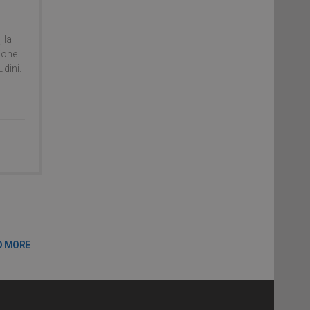
 la
ione
udini.
D MORE