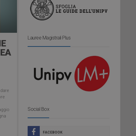
Lauree Magistrali Plus
ME
LEA
 dare
pre
Social Box
aggio
gna
FACEBOOK