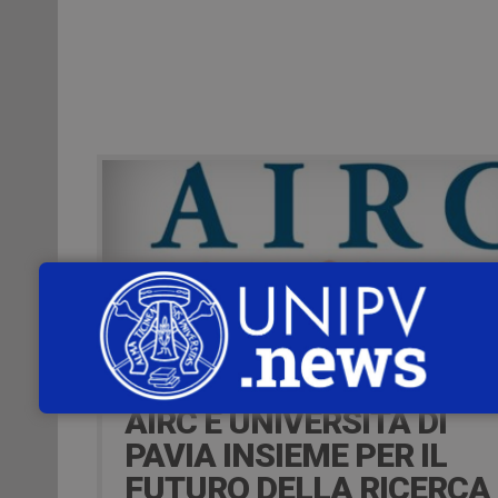
3 years ago
AIRC E UNIVERSITÀ DI
PAVIA INSIEME PER IL
FUTURO DELLA RICERCA