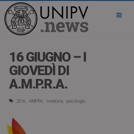
Toggl
naviga
16 GIUGNO – I
GIOVEDÌ DI
A.M.P.R.A.
2016
AMPRA
medicina
psicologia