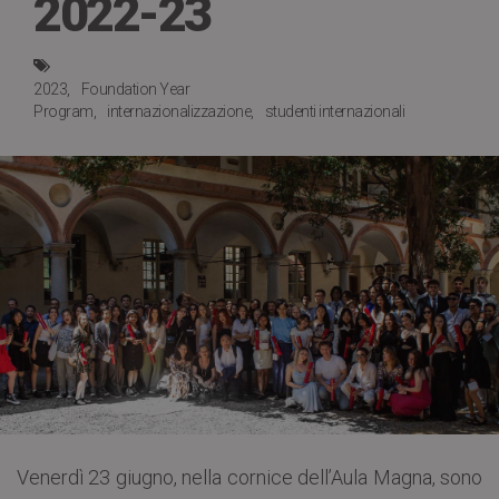
2022-23
2023
Foundation Year
Program
internazionalizzazione
studenti internazionali
Venerdì 23 giugno, nella cornice dell’Aula Magna, sono