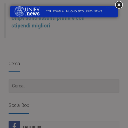
Secondo i dati AlmaLaurea 2023, i laureati
Unipv sono assunti prima e con
stipendi migliori
Cerca
Social Box
FACEBOOK