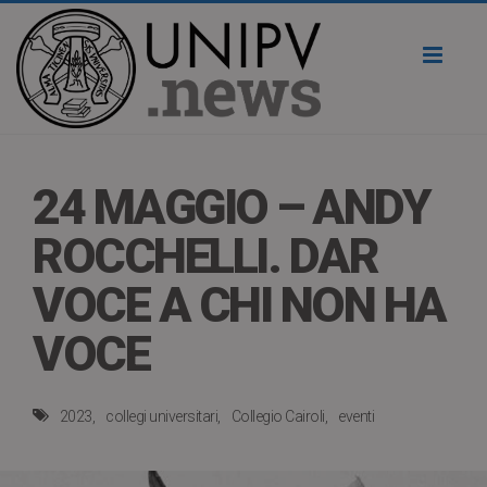
Toggl
naviga
24 MAGGIO – ANDY
ROCCHELLI. DAR
VOCE A CHI NON HA
VOCE
2023
collegi universitari
Collegio Cairoli
eventi