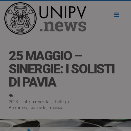
Toggl
naviga
25 MAGGIO –
SINERGIE: I SOLISTI
DI PAVIA
2023
collegi universitari
Collegio
Borromeo
concerto
musica