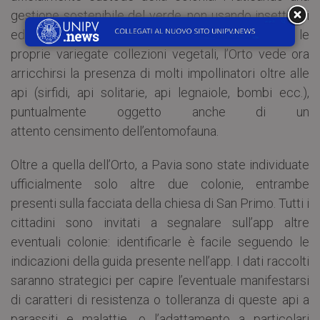
gestione sostenibile del verde, non usando insetticidi
ed erbicidi e aumentando la biodiversità con le
proprie variegate collezioni vegetali, l’Orto vede ora
arricchirsi la presenza di molti impollinatori oltre alle
api (sirfidi, api solitarie, api legnaiole, bombi ecc.),
puntualmente oggetto anche di un
attento censimento dell’entomofauna.
Oltre a quella dell’Orto, a Pavia sono state individuate
ufficialmente solo altre due colonie, entrambe
presenti sulla facciata della chiesa di San Primo. Tutti i
cittadini sono invitati a segnalare sull’app altre
eventuali colonie: identificarle è facile seguendo le
indicazioni della guida presente nell’app. I dati raccolti
saranno strategici per capire l’eventuale manifestarsi
di caratteri di resistenza o tolleranza di queste api a
parassiti e malattie, o l’adattamento a particolari