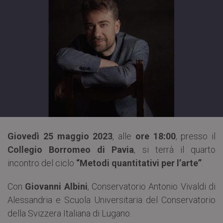
Giovedì 25 maggio 2023
, alle
ore 18:00
, presso il
Collegio Borromeo di Pavia
, si terrà il quarto
incontro del ciclo
“Metodi quantitativi per l’arte”
.
Con
Giovanni Albini
, Conservatorio Antonio Vivaldi di
Alessandria e Scuola Universitaria del Conservatorio
della Svizzera Italiana di Lugano.