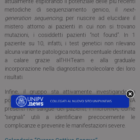
attualmente esplorando il potenziale delle più recenti
metodiche di sequenziamento genico, il
next-
generation sequencing
, per riuscire ad elucidare il
mistero attorno ai pazienti in cui non si trovano
mutazioni, i cosiddetti pazienti “not found”. In 1
paziente su 10, infatti, i test genetici non rilevano
alcuna variante patologica nota, percentuale destinata
a calare grazie all’HHTeam e alla graduale
incorporazione nella diagnostica molecolare dei loro
risultati.
Infine, il gruppo sta attivamente investigando la
possibilità di impiegare piccole molecole di RNA
presenti nel sangue dei pazienti, i microRNA, come
“segnali” utili a identificare precocemente le
complicanze e prevenire le manifestazioni severe.