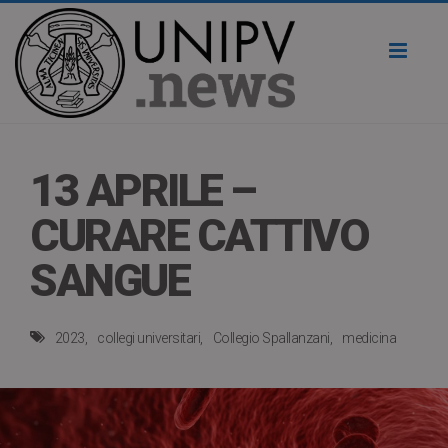
Toggl
naviga
13 APRILE –
CURARE CATTIVO
SANGUE
2023
collegi universitari
Collegio Spallanzani
medicina