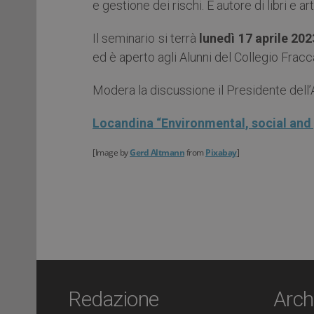
e gestione dei rischi. È autore di libri e ar
Il seminario si terrà
lunedì 17 aprile 202
ed è aperto agli Alunni del Collegio Fraccar
Modera la discussione il Presidente dell’
Locandina “Environmental, social and
[Image by
Gerd Altmann
from
Pixabay
]
Redazione
Arch