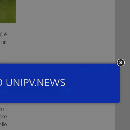
) è
a un
 sia
are
SG,
cca
,
emi
tore
ollo