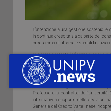
L’attenzione a una gestione sostenibile d
in continua crescita sia da parte dei cons
programma di riforme e stimoli finanziari
In questo contesto la finanza gioca un ruo
sul lato degli investimenti che dei fin
consapevolmente i cambiamenti che si pro
Con lo scopo di introdurre le princip
l’Associazione degli Ex Alunni del Collegi
Professore a contratto dell’Università
informativi a supporto delle decisioni a
Generale del Credito Valtellinese, ricopren