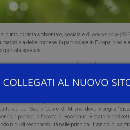
al punto di vista ambientale, sociale e di
governance
(ESG
umatori sia delle imprese. In particolare in Europa, grazie 
 di portata epocale.
lo primario grazie al rapporto con le famiglie e le imprese
anziamenti. Conoscere il tema è fondamentale per affront
spettano significativi.
ali problematiche e opportunità legate al tema dell’E
o Plinio Fraccaro organizza il seminario del Prof.
Enzo Ro
 Cattolica del Sacro Cuore di Milano dove insegna “Sist
ziendali” presso la facoltà di Economia. È stato Vicediret
do ruoli di responsabilità nelle principali funzioni di contr