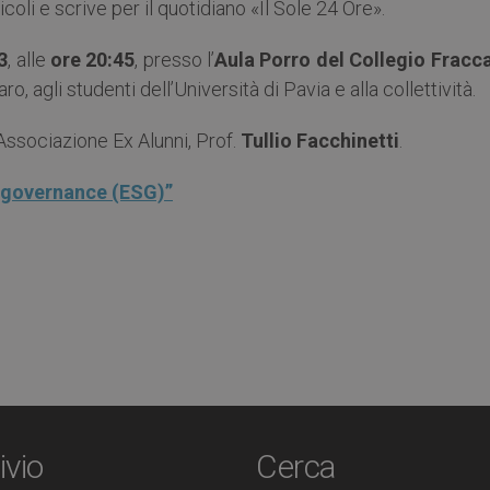
ticoli e scrive per il quotidiano «Il Sole 24 Ore».
3
, alle
ore 20:45
, presso l’
Aula Porro del Collegio Fracc
o, agli studenti dell’Università di Pavia e alla collettività.
Associazione Ex Alunni, Prof.
Tullio Facchinetti
.
 governance (ESG)”
ivio
Cerca