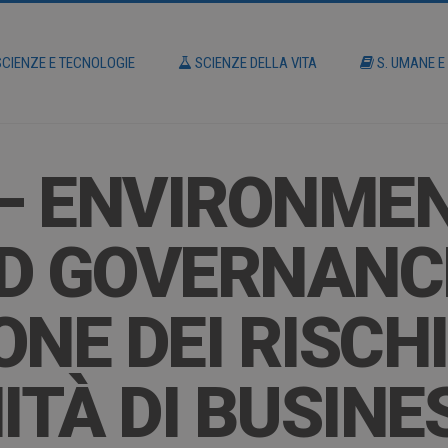
CIENZE E TECNOLOGIE
SCIENZE DELLA VITA
S. UMANE E
 – ENVIRONME
D GOVERNANCE
NE DEI RISCHI
TÀ DI BUSINE