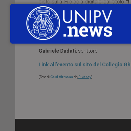
ciclo sulla Filologia digitale dal titolo
“I
Beatrice Masciotti e Guido Mazza
.
L’appuntamento con:
Da Canova a Klimt: auto filologia di un 
Gabriele Dadati
, scrittore
Link all’evento sul sito del Collegio Ghi
[Foto di
Gerd Altmann
da
Pixabay
]