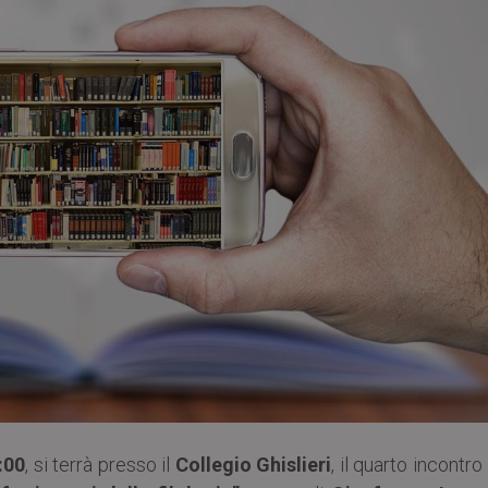
:00
, si terrà presso il
Collegio Ghislieri
, il quarto incontro