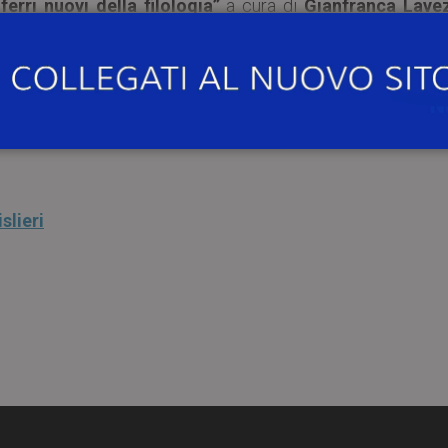
 ferri nuovi della filologia”
a cura di
Gianfranca Lavez
autore di romanzi storici nell’epoca digitale
slieri