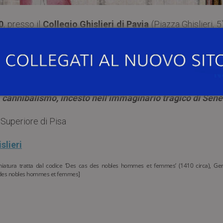
0
, presso il
Collegio Ghislieri di Pavia
(Piazza Ghislieri, 5)
ibile visu
. Rappresentazioni dell’orrore nella letterat
 cannibalismo, incesto nell’immaginario tragico di Sen
Superiore di Pisa
slieri
miniatura tratta dal codice ‘Des cas des nobles hommes et femmes’ (1410 circa), Ge
s des nobles hommes et femmes]