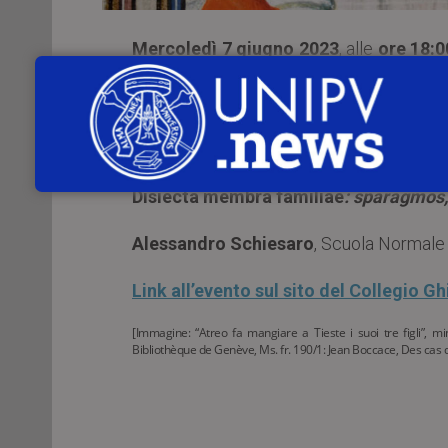
Mercoledì 7 giugno 2023
, alle
ore 18:0
terrà il settimo incontro del ciclo
“
Horr
latina”
.
L’appuntamento con:
Disiecta membra familiae
: sparagmos,
Alessandro Schiesaro
, Scuola Normale 
Link all’evento sul sito del Collegio Ghi
[Immagine: “Atreo fa mangiare a Tieste i suoi tre figli”, 
Bibliothèque de Genève, Ms. fr. 190/1: Jean Boccace, Des ca