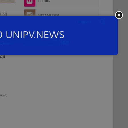
FLICKR
, si
INSTAGRAM
ura
eca
nève,