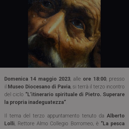
Domenica 14 maggio 2023
, alle
ore 18:00
, presso
il
Museo Diocesano di Pavia
, si terrà il terzo incontro
del ciclo
“L’itinerario spirituale di Pietro. Superare
la propria inadeguatezza”
.
Il tema del terzo appuntamento tenuto da
Alberto
Lolli
, Rettore Almo Collegio Borromeo, è
“La pesca