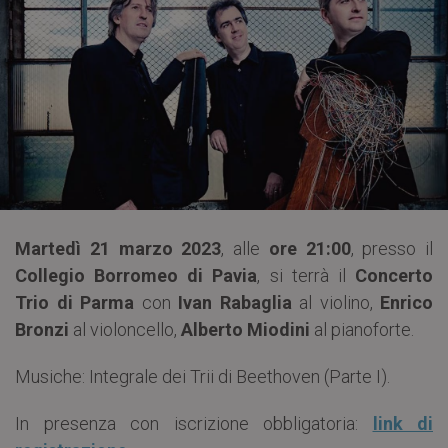
Martedì 21 marzo 2023
, alle
ore 21:00
, presso il
Collegio Borromeo di Pavia
, si terrà il
Concerto
Trio di Parma
con
Ivan Rabaglia
al violino,
Enrico
Bronzi
al violoncello,
Alberto Miodini
al pianoforte.
Musiche: Integrale dei Trii di Beethoven (Parte I).
In presenza con iscrizione obbligatoria:
link di