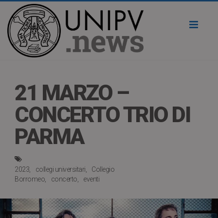
Toggl
naviga
21 MARZO –
CONCERTO TRIO DI
PARMA
2023
collegi universitari
Collegio
Borromeo
concerto
eventi