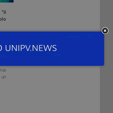
o
“Il
olo
ovo
ri e
e ha
 mai
i un