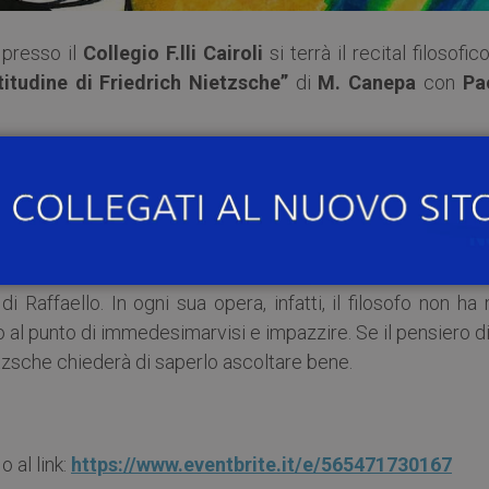
, presso il
Collegio F.lli Cairoli
si terrà il recital filosofic
titudine di Friedrich Nietzsche”
di
M. Canepa
con
Pa
 Le mani di Hitler
, la compagnia Blusclint presenta un nu
che torna in scena. Innanzitutto per bacchettare i detratto
tutto per fare finalmente chiarezza sull’ossessione che n
di Raffaello. In ogni sua opera, infatti, il filosofo non ha
 al punto di immedesimarvisi e impazzire. Se il pensiero d
etzsche chiederà di saperlo ascoltare bene.
 al link:
https://www.eventbrite.it/e/565471730167