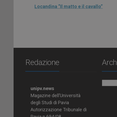
Locandina “Il matto e il cavallo”
Redazione
Arch
Archiv
unipv.news
Magazine dell’Università
degli Studi di Pavia
Autorizzazione Tribunale di
Pavia n.694/08