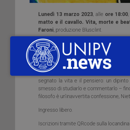
Lunedì 13 marzo 2023
, alle
ore 18:00
matto e il cavallo. Vita, morte e bea
Faroni
, produzione Blusclint.
Dopo il successo ottenuto con
Martin H.
recital filosofico.
A oltre cento anni dalla sua morte, Nietzs
rimettere in riga gli epigoni. Ma soprat
segnato la vita e il pensiero: un dipinto 
smesso di studiarlo e commentarlo – fino
filosofo è un’inavvertita confessione, Ni
Ingresso libero.
Iscrizioni tramite QRcode sulla locandina o