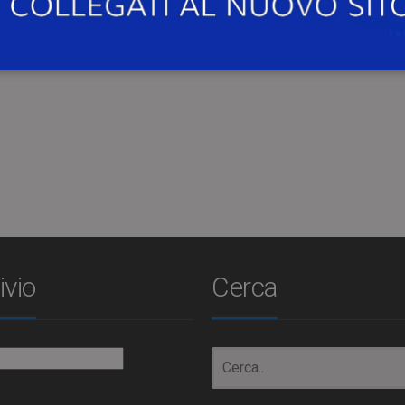
ia.
zione
ivio
Cerca
io