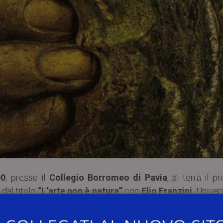
00
, presso il
Collegio Borromeo di Pavia
, si terrà il p
, dal titolo
“L’arte non è natura”
con
Elio Franzini
, Univer