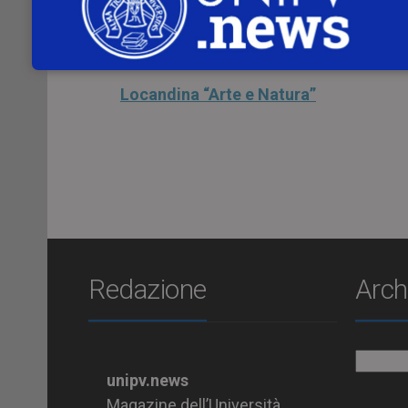
Coordina
Serena Feloj
, Università di Pav
Iscrizioni obbligatore al
link di registra
Locandina “Arte e Natura”
Redazione
Arch
Archiv
unipv.news
Magazine dell’Università