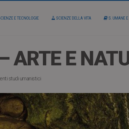
CIENZE E TECNOLOGIE
SCIENZE DELLA VITA
S. UMANE E
– ARTE E NAT
enti studi umanistici