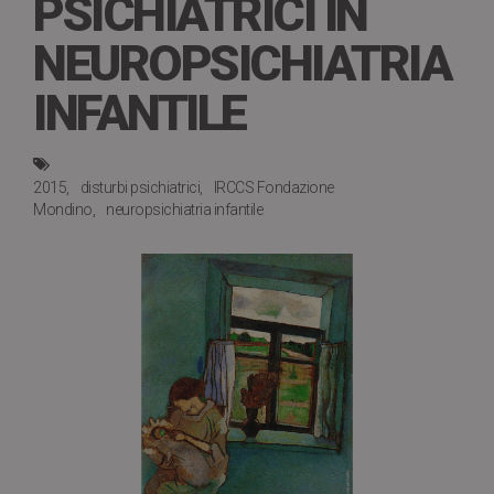
PSICHIATRICI IN
NEUROPSICHIATRIA
INFANTILE
2015
disturbi psichiatrici
IRCCS Fondazione
Mondino
neuropsichiatria infantile