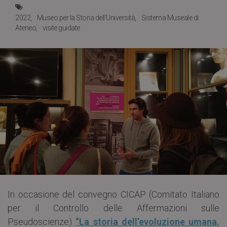
2022
Museo per la Storia dell'Università
Sistema Museale di
Ateneo
visite guidate
In occasione del convegno CICAP (Comitato Italiano
per il Controllo delle Affermazioni sulle
Pseudoscienze)
“La storia dell’evoluzione umana.