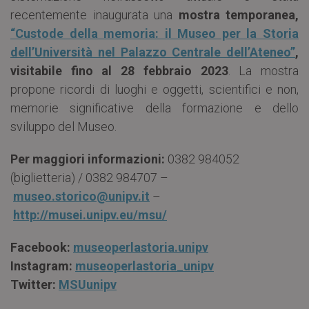
recentemente inaugurata una
mostra temporanea,
“Custode della memoria: il Museo per la Storia
dell’Università nel Palazzo Centrale dell’Ateneo”
,
visitabile fino al 28 febbraio 2023
. La mostra
propone ricordi di luoghi e oggetti, scientifici e non,
memorie significative della formazione e dello
sviluppo del Museo.
Per
maggiori
informazioni:
0382 984052
(biglietteria) / 0382 984707 –
museo.storico@unipv.it
–
http://musei.unipv.eu/msu/
Facebook:
museoperlastoria.unipv
Instagram:
museoperlastoria_unipv
Twitter:
MSUunipv