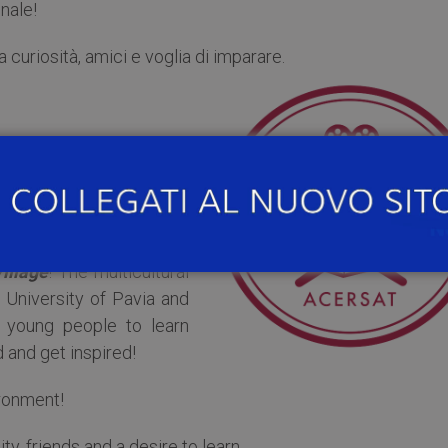
nale!
 curiosità, amici e voglia di imparare.
 alle
ore 12:30
, presso la
illage
! The multicultural
 University of Pavia and
l young people to learn
 and get inspired!
ironment!
ty, friends and a desire to learn.