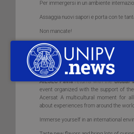
Per immergersi in un ambiente internazio
Assaggia nuovi sapori e porta con te tanta
Non mancate!
L’evento si terrà il
19 novembre 2022
,
sede centrale dell’Università di Pavia.
***
AIESEC Pavia
returns with the
Global V
event organized with the support of the
Acersat A multicultural moment for al
about experiences from around the world
Immerse yourself in an international env
Taste new flavors and bring lots of curiosi