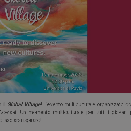
 il
Global Village
! L’evento multiculturale organizzato co
 Acersat. Un momento multiculturale per tutti i giovani 
lasciarsi ispirare!