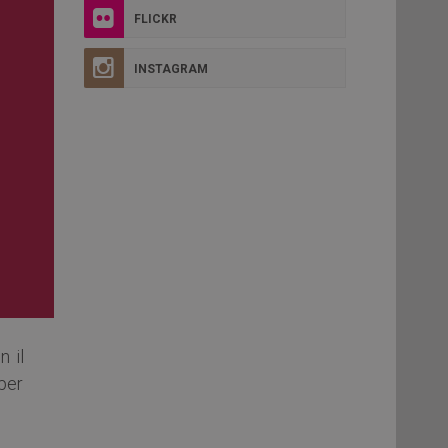
FLICKR
INSTAGRAM
n il
per