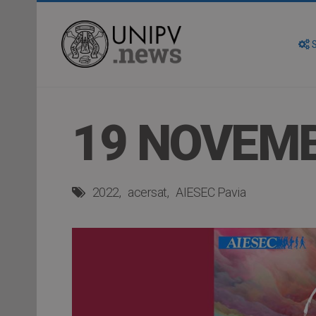
S
19 NOVEMB
2022
acersat
AIESEC Pavia