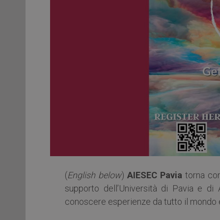
(
English below
)
AIESEC Pavia
torna con
supporto dell’Università di Pavia e di
conoscere esperienze da tutto il mondo e 