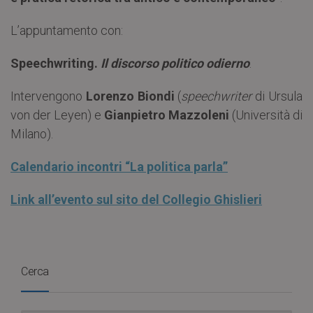
L’appuntamento con:
Speechwriting.
Il discorso politico odierno
.
Intervengono
Lorenzo Biondi
(
speechwriter
di Ursula
von der Leyen) e
Gianpietro Mazzoleni
(Università di
Milano).
Calendario incontri “La politica parla”
Link all’evento sul sito del Collegio Ghislieri
Cerca