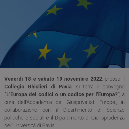
Venerdì 18 e sabato 19 novembre 2022
, presso il
Collegio Ghislieri di Pavia
, si terrà il convegno
“L’Europa dei codici o un codice per l’Europa?”
, a
cura dell’Accademia dei Giusprivatisti Europei, in
collaborazione con il Dipartimento di Scienze
politiche e sociali e il Dipartimento di Giurisprudenza
dell’Università di Pavia.