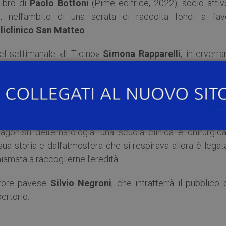
 libro di
Paolo Bottoni
(Pime editrice, 2022), socio attiv
ne, nell’ambito di una serata di raccolta fondi a fav
liclinico San Matteo
.
del settimanale «Il Ticino»
Simona Rapparelli
, interverr
ologia Pediatrica del Policlinico San Matteo, e l’ematol
e con Paolo Bottoni sulla tradizione dell’ematologia pave
ella facoltà di Medicina dell’Università di Pavia negli a
gonisti dell’ematologia: una scuola clinica e chirurgica
ua storia e dall’atmosfera che si respirava allora è legat
hiamata a raccoglierne l’eredità.
utore pavese
Silvio Negroni
, che intratterrà il pubblico
pertorio.