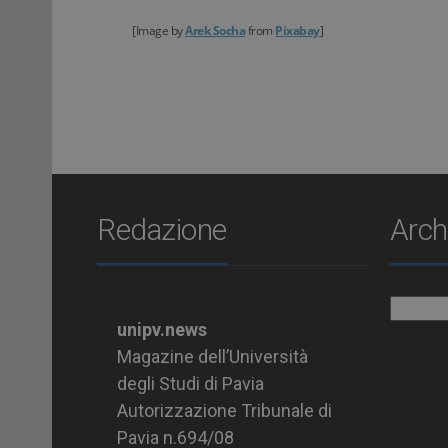
[Image by
Arek Socha
from
Pixabay
]
Redazione
Arch
Archiv
unipv.news
Magazine dell’Università
degli Studi di Pavia
Autorizzazione Tribunale di
Pavia n.694/08