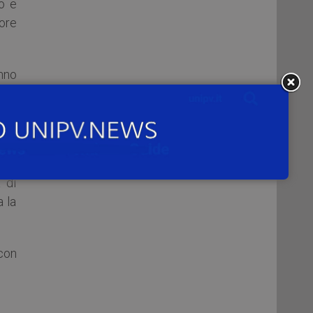
o e
ore
anno
ogo
se e
nni
 di
a la
 con