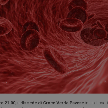
re 21:00
, nella
sede di Croce Verde Pavese
in via Lovat