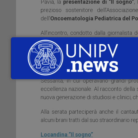
Pavia, la
presentazione di “Il sogno”
,
prezioso sostenitore dell’Associazio
dell’
Oncoematologia Pediatrica del Po
All’incontro, condotto dalla giornalista 
Marco Zecca
, Direttore dell’Oncoemat
Maurizio Bonfichi
, invitati a dialogar
sulle sue prospettive.
“Il sogno” offre infatti uno spaccato d
Sessanta, in cui operavano grandi prota
eccellenza nazionale. Al racconto della s
nuova generazione di studiosi e clinici, c
Alla serata parteciperà anche il canta
alcuni brani tratti dal suo straordinario re
Locandina “Il sogno”