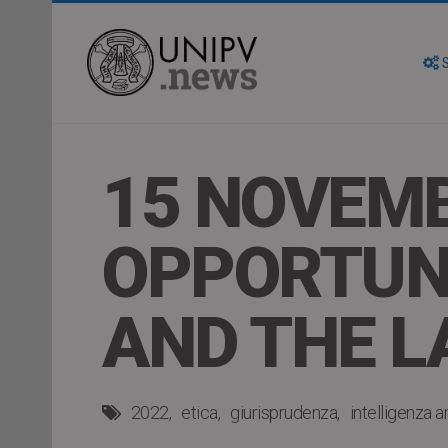
S
15 NOVEMB
OPPORTUNI
AND THE 
2022
etica
giurisprudenza
intelligenza ar