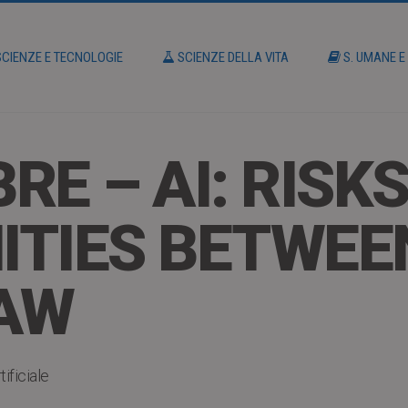
CIENZE E TECNOLOGIE
SCIENZE DELLA VITA
S. UMANE E
RE – AI: RISK
TIES BETWEE
LAW
tificiale