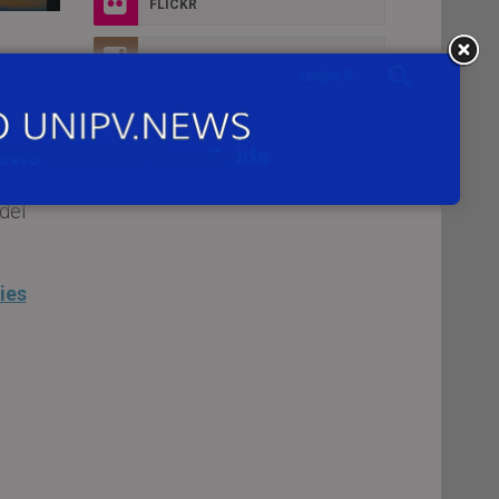
FLICKR
INSTAGRAM
 del
ies