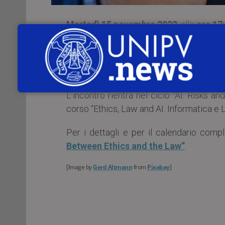
Martedì 15 novembre 2022
, alle
ore 17
Interviene:
Dott.
Andrea Bertolini
(Sant’Anna, Pisa)
L’incontro rientra nel ciclo “AI: Risks 
corso “Ethics, Law and AI. Informatica e L
Per i dettagli e per il calendario comp
Between Ethics and the Law”
[Image by
Gerd Altmann
from
Pixabay
]