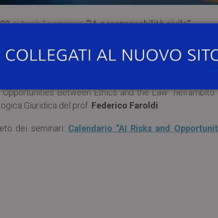
:00
, si terrà il seminario
“IA e responsabilità civile”
.
and Opportunities Between Ethics and the Law” nell’ambito
ogica Giuridica del prof.
Federico Faroldi
.
leto dei seminari:
Calendario “AI Risks and Opportunit