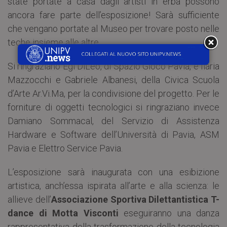
state portate a casa dagli artisti in erba possono
ancora fare parte dell’esposizione! Sarà sufficiente
che vengano portate al Museo per trovare posto nelle
teche insieme alle altre.
Si ringraziano Egi DiLeo, di Spazio Gioco Pavia, e Ilaria
Mazzocchi e Gabriele Albanesi, della Civica Scuola
d’Arte Ar.Vi.Ma, per la condivisione del progetto. Per le
forniture di oggetti tecnologici si ringraziano invece
Damiano Sommacal, del Servizio di Assistenza
Hardware e Software dell’Università di Pavia, ASM
Pavia e Elettro Service Pavia.
L’esposizione sarà inaugurata con una esibizione
artistica, anch’essa ispirata all’arte e alla scienza: le
allieve dell’
Associazione Sportiva Dilettantistica T-
dance di Motta Visconti
eseguiranno una danza
rappresentativa della trasformazione della tecnologia