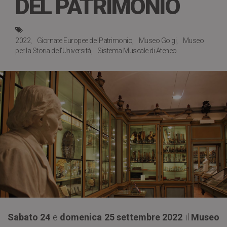
DEL PATRIMONIO
2022
Giornate Europee del Patrimonio
Museo Golgi
Museo
per la Storia dell'Università
Sistema Museale di Ateneo
Sabato 24
e
domenica 25 settembre 2022
il
Museo