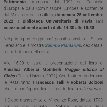
Patrimonio
, promosse dal 1991 dal Consiglio
d’Europa e dalla Commissione Europea e sostenute
dal Ministero della Cultura,
domenica 25 settembre
2022
la
Biblioteca Universitaria di Pavia
sarà
eccezionalmente aperta dalla 14:30 alle 18:30
.
Nel primo pomeriggio sarà possibile visitare il Salone
Teresiano e la mostra
Summa Plantarum
, dedicata ai
tesori botanici della città.
Alle 16:30 ci sarà la presentazione del libro di
Annalisa Alberici Mombelli
Viaggio intorno al
Globo
(Pavia, Univers, 2022). Con l’autrice parleranno
le restauratrici
Francesca Telli
e
Roberta Bolzoni
che firmano l’appendice al libro dedicata a
Il restauro
.
Il Globo manoscritto di Vincenzo Rosa, datato 1793,
non ha mai lasciato il Salone Teresiano della