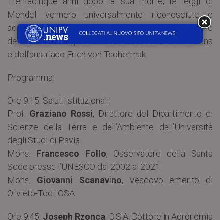
Trentacinque anni dopo la sua morte, le leggi di
Mendel vennero universalmente riconosciute e
accettate grazie alle conferme scientifiche
dell’olandese Hugo de Vries, del tedesco Carl Correns
e dell’austriaco Erich von Tschermak.
Programma:
Ore 9.15: Saluti istituzionali:
Prof.
Graziano Rossi
, Direttore del Dipartimento di
Scienze della Terra e dell’Ambiente dell’Università
degli Studi di Pavia
Mons.
Francesco Follo
, Osservatore della Santa
Sede presso l’UNESCO dal 2002 al 2021
Mons.
Giovanni Scanavino
, Vescovo emerito di
Orvieto-Todi, OSA
Ore 9.45:
Joseph Rzonca
, O.S.A. Dottore in Agronomia