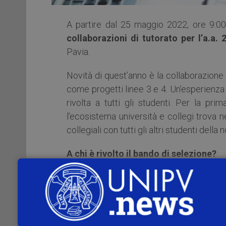
A partire dal 25 maggio 2022, ore 9:00
collaborazioni di tutorato per l’a.a. 
Pavia.
Novità di quest’anno è la collaborazione
come progetti linee 3 e 4. Un’esperienza 
rivolta a tutti gli studenti. Per la pri
l’ecosistema università e collegi trova n
collegiali con tutti gli altri studenti della 
A chi è rivolto il bando di selezione?
Alla selezione per i progetti su Fondi Ate
laurea, di laurea magistrale e di laurea magi
livello, i dottorandi, i borsisti, gli assegn
legali e ad altre Scuole di specializzazio