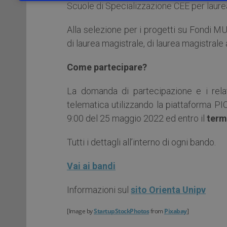
Scuole di Specializzazione CEE per laurea
Alla selezione per i progetti su Fondi MU
di laurea magistrale, di laurea magistrale a
Come partecipare?
La domanda di partecipazione e i relat
telematica utilizzando la piattaforma PI
9:00 del 25 maggio 2022 ed entro il
term
Tutti i dettagli all’interno di ogni bando.
Vai ai bandi
Informazioni sul
sito Orienta Unipv
[
Image by
StartupStockPhotos
from
Pixabay
]