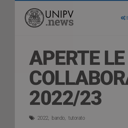
S
APERTE LE 
COLLABORA
2022/23
2022
bando
tutorato