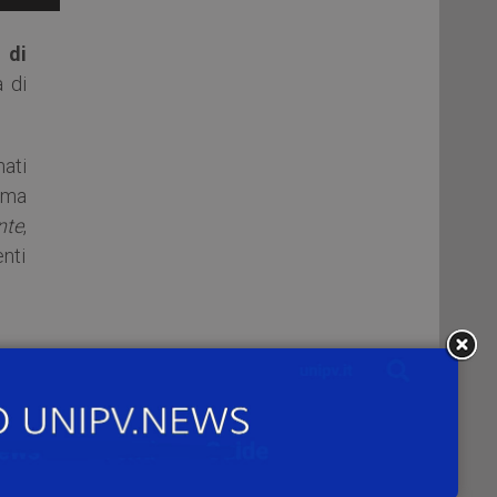
 di
à di
ati
i ma
nte
,
enti
i di
e II
ioni
ti a