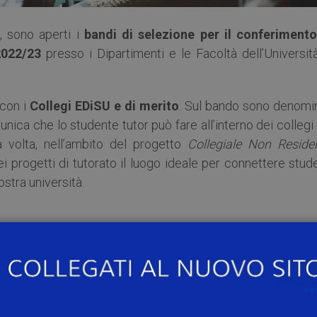
, sono aperti i
bandi di selezione per il conferimento
2022/23
presso i Dipartimenti e le Facoltà dell’Universit
 con i
Collegi EDiSU e di merito
. Sul bando sono denomin
unica che lo studente tutor può fare all’interno dei colleg
ma volta, nell’ambito del progetto
Collegiale Non Reside
ei progetti di tutorato il luogo ideale per connettere stud
nostra università.
neo possono partecipare gli studenti Unipv iscritti ai cors
strale a ciclo unico, i neolaureati, gli iscritti a master di I 
isti, gli iscritti alla Scuola di specializzazione per le profess
ne, fatte salve le limitazioni di legge in vigore (vd. iscrit