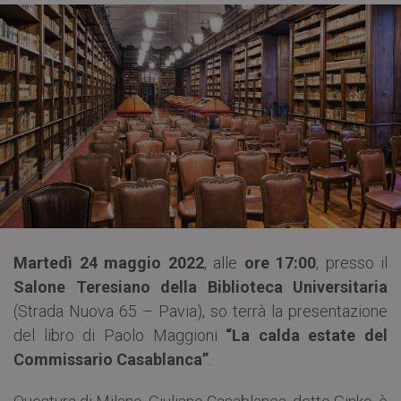
Martedì 24 maggio 2022
, alle
ore 17:00
, presso il
Salone Teresiano della Biblioteca Universitaria
(Strada Nuova 65 – Pavia), so terrà la presentazione
del libro di Paolo Maggioni
“La calda estate del
Commissario Casablanca”
.