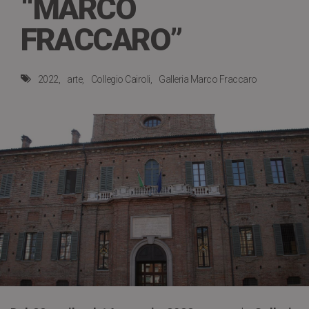
“MARCO
FRACCARO”
2022
arte
Collegio Cairoli
Galleria Marco Fraccaro