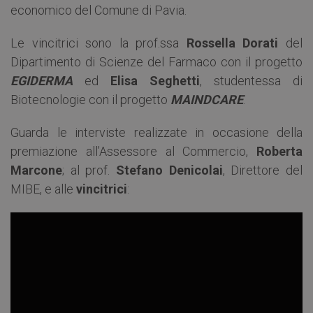
economico del Comune di Pavia.
Le vincitrici sono la prof.ssa
Rossella Dorati
del
Dipartimento di Scienze del Farmaco con il progetto
EGIDERMA
ed
Elisa Seghetti
, studentessa di
Biotecnologie con il progetto
MAINDCARE
.
Guarda le interviste realizzate in occasione della
premiazione all’Assessore al Commercio,
Roberta
Marcone
; al prof.
Stefano Denicolai
, Direttore del
MIBE, e alle
vincitrici
: