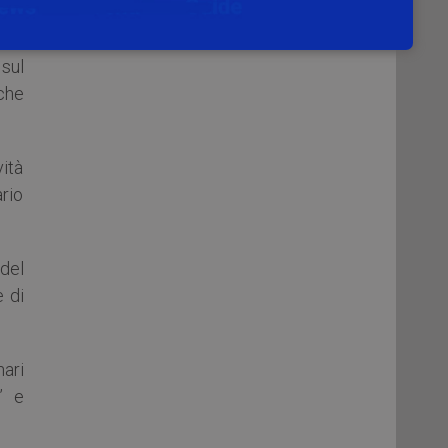
 sul
che
vità
rio
del
e di
nari
” e