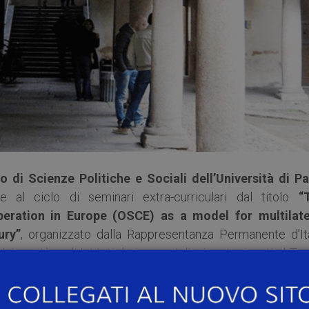
o di Scienze Politiche e Sociali dell’Università di Pa
e al ciclo di seminari extra-curriculari dal titolo
“
peration in Europe (OSCE) as a model for multilate
ury”
, organizzato dalla Rappresentanza Permanente d’Ita
niversità e gli Istituti di ricerca italiani partecipanti al Ta
 a maggio 2022, è stata inaugurata martedì 1 marzo 