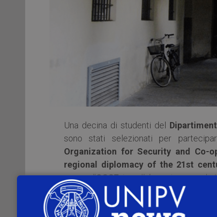
Una decina di studenti del
Dipartiment
sono stati selezionati per partecipar
Organization for Security and Co-o
regional diplomacy of the 21st cent
presso l’
OSCE
, in collaborazione con le U
Nazionale OSCE.
L’iniziativa, che si terrà da marzo