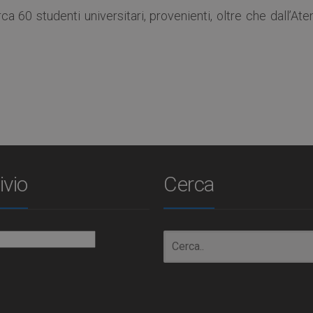
rca 60 studenti universitari, provenienti, oltre che dall’At
ivio
Cerca
io