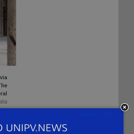
via
The
ral
lia
volo
dal