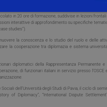
Cooperazione Internazionale,
Benedetto Della Vedova
.
rticolato in 20 ore di formazione, suddivise in lezioni frontali
sioni interattive di approfondimento su specifiche temati
“case studies”).
romuovere la conoscenza e lo studio del ruolo e delle atti
rzare la cooperazione tra diplomazia e sistema universita
unzionari diplomatici della Rappresentanza Permanente e 
erazione, di funzionari italiani in servizio presso l’OSCE 
ganizzazione.
Sociali dell’Università degli Studi di Pavia, il ciclo di semi
istory of Diplomacy”, “International Dispute Settlement