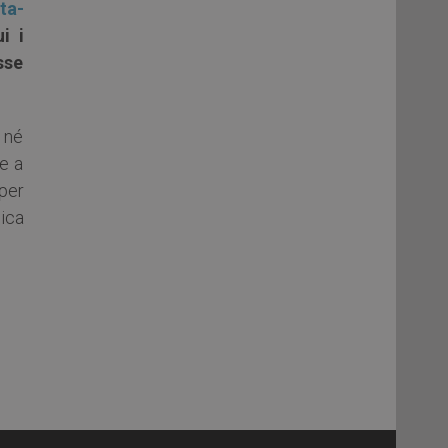
rta-
i i
sse
 né
te a
 per
ica