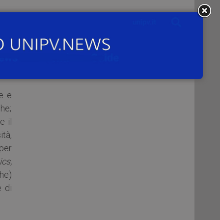
llo
iva
te,
e e
he;
e il
tà,
 per
cs,
che)
e di