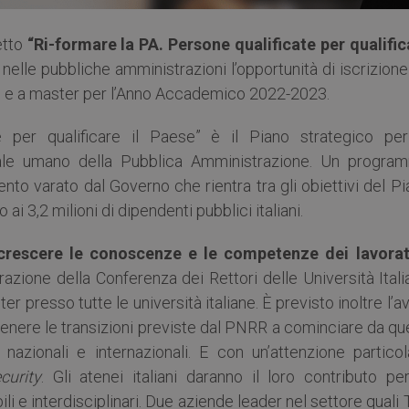
etto
“Ri-formare la PA. Persone qualificate per qualific
 nelle pubbliche amministrazioni l’opportunità di iscrizion
ale e a master per l’Anno Accademico 2022-2023.
e per qualificare il Paese” è il Piano strategico per
itale umano della Pubblica Amministrazione. Un progra
nto varato dal Governo che rientra tra gli obiettivi del P
 ai 3,2 milioni di dipendenti pubblici italiani.
 accrescere le conoscenze e le competenze dei lavorat
razione della Conferenza dei Rettori delle Università Ital
ter presso tutte le università italiane. È previsto inoltre l’a
tenere le transizioni previste dal PNRR a cominciare da qu
, nazionali e internazionali. E con un’attenzione partico
curity
. Gli atenei italiani daranno il loro contributo pe
i e interdisciplinari. Due aziende leader nel settore quali