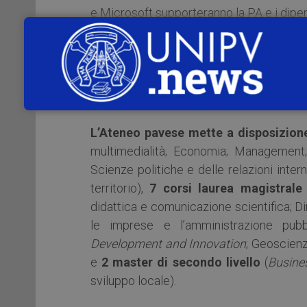
e Microsoft supporteranno la PA e i dipen
Il Consiglio di Amministrazione dell’U
di Intesa con il Dipartimento della F
per la PA diversificata sui temi di 
politiche pubbliche e relazioni interna
L’Ateneo pavese mette a disposizione 
multimedialità; Economia; Management;
Scienze politiche e delle relazioni intern
territorio),
7 corsi laurea magistrale
didattica e comunicazione scientifica; Di
le imprese e l’amministrazione pu
Development and Innovation
; Geoscienz
e
2 master di secondo livello
(
Busine
sviluppo locale).