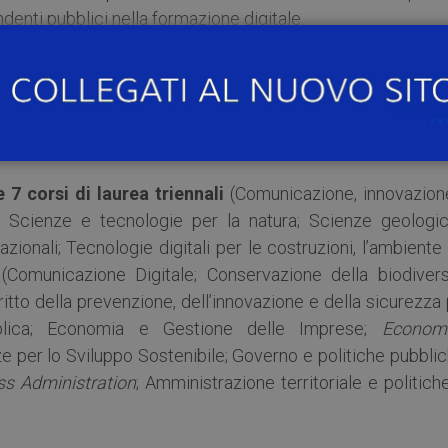
denti pubblici nella formazione digitale.
niversità di Pavia ha autorizzato la firma del Protoco
unzione Pubblica e ha individuato una proposta format
innovazione,
digital
, sviluppo e attenzione all’ambien
zionali,
business administration
e comunicazione
.
7 corsi di laurea triennali
(Comunicazione, innovazion
 Scienze e tecnologie per la natura; Scienze geologic
azionali; Tecnologie digitali per le costruzioni, l’ambiente 
(Comunicazione Digitale; Conservazione della biodiversi
ritto della prevenzione, dell’innovazione e della sicurezza
bblica; Economia e Gestione delle Imprese;
Economi
e per lo Sviluppo Sostenibile; Governo e politiche pubbli
ss Administration
; Amministrazione territoriale e politich