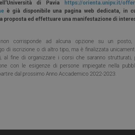
ell’Università di Pavia
https://orienta.unipv.it/offe
ne
è già disponibile una pagina web dedicata, in cu
la proposta ed effettuare una manifestazione di intere
e non corrisponde ad alcuna opzione su un posto,
go di iscrizione o di altro tipo, ma è finalizzata unicamen
i, al fine di organizzare i corsi che saranno strutturati,
ione con le esigenze di persone impiegate nella pubbl
a partire dal prossimo Anno Accademico 2022-2023.