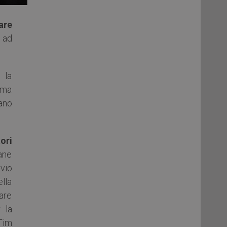
are
e ad
 la
mma
iano
ori
iane
vvio
ella
lare
r la
 Tim