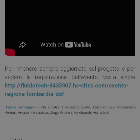
Per rimanere sempre aggiornato sul progetto e per
vedere la registrazione dell’evento, visita anche
http://fluidotech-8435907.hs-sites.com/evento-
regione-lombardia-dsf
[
Fonte immagine
– Da sinistra: Francesco Svelto, Fabrizio Sala, Alessandro
Venturi, Andrea Pietrabissa, Diego Andreis, Ferdinando Auricchio]
Cerca