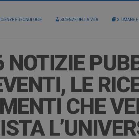
CIENZE E TECNOLOGIE
SCIENZE DELLA VITA
S. UMANE E
6 NOTIZIE PUB
EVENTI, LE RIC
MENTI CHE V
STA L’UNIVERS