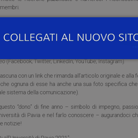
i membri.
in questa pubblicazione tutti gli articoli presentati online
ipv.it
) che testimoniano proprio questa vitalità e ricchezza
se sulla stampa nazionale e locale, in radio e in tv (com
a quotidiana) e hanno riscosso buon successo anche su
neo (Facebook, Twitter, LinkedIn, YouTube, Instagram).
ascuna con un link che rimanda all’articolo originale e alla 
che ognuna di esse ha anche una sua foto specifica che
uale sistema della comunicazione).
uesto “dono” di fine anno – simbolo di impegno, passio
Università di Pavia e nel farlo conoscere – augurandoci ch
 notizie!
i all’Università di Pavia 2021”: