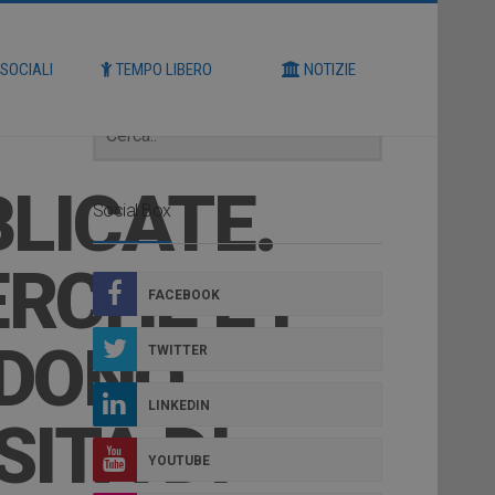
Cerca
 SOCIALI
TEMPO LIBERO
NOTIZIE
BLICATE.
Social Box
ERCHE E I
FACEBOOK
EDONO
TWITTER
LINKEDIN
ITÀ DI
YOUTUBE