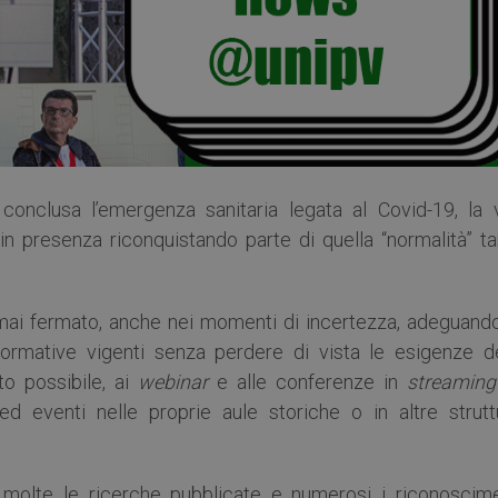
onclusa l’emergenza sanitaria legata al Covid-19, la v
a in presenza riconquistando parte di quella “normalità” t
ai fermato, anche nei momenti di incertezza, adeguando
e normative vigenti senza perdere di vista le esigenze de
o possibile, ai
webinar
e alle conferenze in
streaming
ed eventi nelle proprie aule storiche o in altre strutt
1, molte le ricerche pubblicate e numerosi i riconoscime