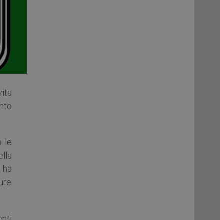
ita
anto
 le
lla
ha
ure
nti