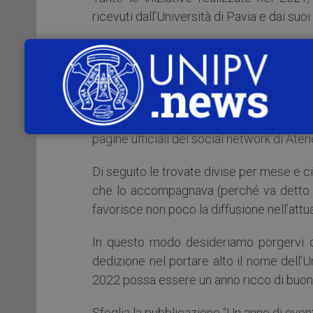
ricevuti dall’Università di Pavia e dai suo
Come ogni anno, ci fa piacere raccogliere 
sito delle news d’Ateneo (
http://news.un
Molte di queste notizie sono anche appar
mostrato dalla nostra rassegna stamp
pagine ufficiali dei social network di Ate
Di seguito le trovate divise per mese e ci
che lo accompagnava (perché va detto 
favorisce non poco la diffusione nell’att
In questo modo desideriamo porgervi q
dedizione nel portare alto il nome dell’
2022 possa essere un anno ricco di buone
Sfoglia la pubblicazione “Un anno di event