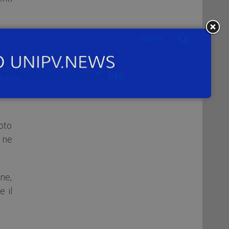
 sul
.
e è
lle
foto
 ne
ne,
e il