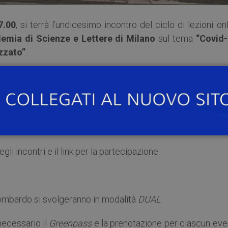
7.00
, si terrà l’undicesimo incontro del ciclo di lezioni on
emia di Scienze e Lettere di Milano
sul tema
“Covid-
zzato”
.
 Lettere – Università degli Studi di Milano
istici legati al COVID-19
 incontri e il link per la partecipazione:
o Lombardo si svolgeranno in modalità
DUAL
:
ecessario il
Greenpass
e la prenotazione per ciascun eve