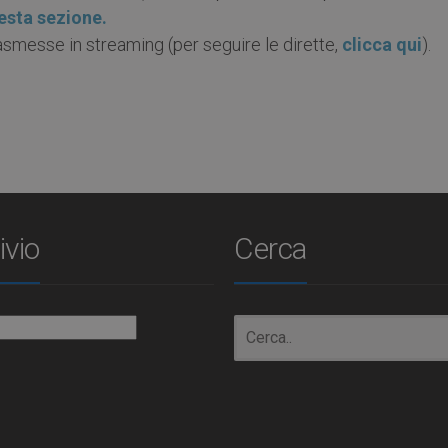
esta sezione.
rasmesse in streaming (per seguire le dirette,
clicca qui
).
ivio
Cerca
io