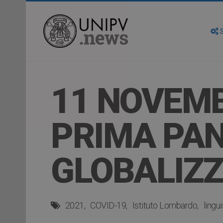
S
11 NOVEMB
PRIMA PA
GLOBALIZ
2021
COVID-19
Istituto Lombardo
lingu