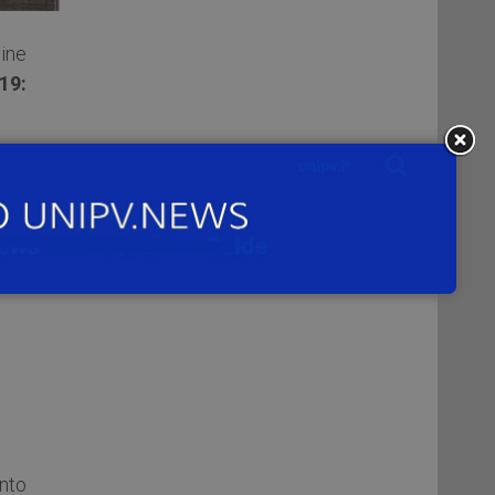
line
19:
nto