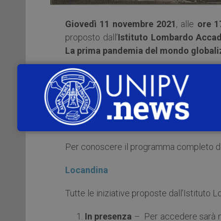
Giovedì 11 novembre 2021
, alle
ore 1
proposto dall’
Istituto Lombardo Accad
La prima pandemia del mondo globali
L’appuntamento con:
Ilaria Bonomi
Istituto Lombardo Accademia di Scienze e
Innovazione lessicale e altri aspetti lingu
Per conoscere il programma completo degli
Locandina
Tutte le iniziative proposte dall’Istitut
In presenza
– Per accedere sarà n