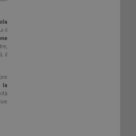
ola
i il
one
tre,
 il
pre
 la
ità
tive