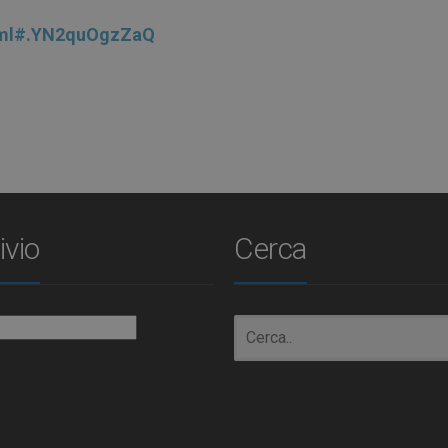
.html#.YN2quOgzZaQ
ivio
Cerca
io