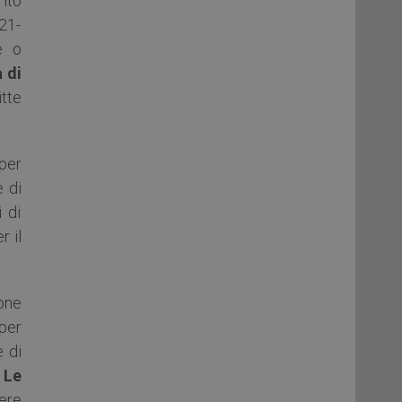
ito
021-
e o
 di
itte
per
e di
 di
r il
one
per
 di
.
Le
sere