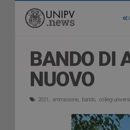
S
BANDO DI 
NUOVO
2021
ammissione
bando
collegi universi