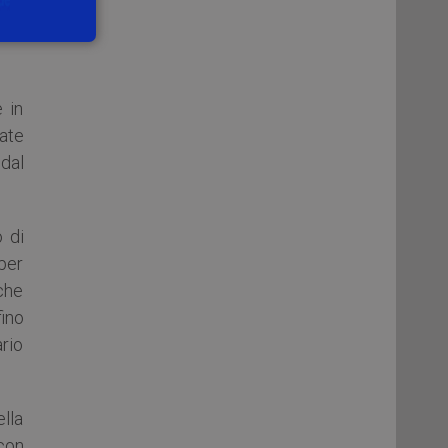
igi,
bia
 in
date
 dal
o di
 per
nche
fino
ario
ella
con