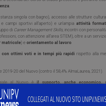
senza
.
n stanza singola con bagno), accesso alle strutture cultura
a
e campi sportivi all’aperto) e un’ampia
attività format
luppo di
Career Management Skills
, incontri con personalit
ofessioni, con attenzione all’area STEM), oltre a un servizi
r matricole
) e
orientamento al lavoro
.
i con ottimi voti e in tempi più rapidi
rispetto alla m
te 2019-20 del Nuovo (contro il 58,4% AlmaLaurea, 2021).
llegiale al Nuovo è
il supporto, anche economico, 
stero:
il 77% delle laureate del 2019-20 ha svolto periodi
del dato nazionale). Nonostante le restrizioni alla mobil
iversità in tutto il mondo, il Collegio continua a manten