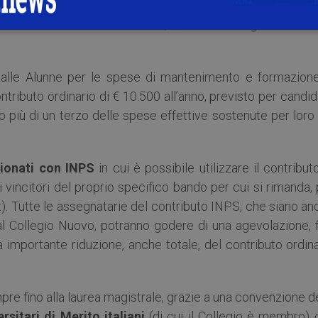
 altri,
Università di Heidelberg
,
Institut Pasteur
di Par
rd Medical School
di Boston,
Barnard College – Colum
dalle Alunne per le spese di mantenimento e formazione
ontributo ordinario di € 10.500 all’anno, previsto per candi
o più di un terzo delle spese effettive sostenute per loro
zionati con INPS
in cui è possibile utilizzare il contribut
i vincitori del proprio specifico bando per cui si rimanda,
it). Tutte le assegnatarie del contributo INPS, che siano a
 al Collegio Nuovo, potranno godere di una agevolazione, 
 importante riduzione, anche totale, del contributo ordin
pre fino alla laurea magistrale, grazie a una convenzione d
sitari di Merito italiani
(di cui il Collegio è membro) 