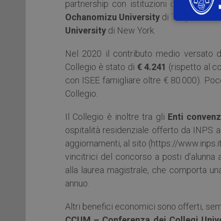
partnership con istituzioni come, fra gli
Ochanomizu University
di Tokyo,
Harva
University
di New York.
Nel 2020 il contributo medio versato 
Collegio è stato di
€ 4.241
(rispetto al c
con ISEE famigliare oltre € 80.000). Poc
Collegio.
Il Collegio è inoltre tra gli
Enti conven
ospitalità residenziale offerto da INPS a
aggiornamenti, al sito (https://www.inps.
vincitrici del concorso a posti d’alunna
alla laurea magistrale, che comporta una
annuo.
Altri benefici economici sono offerti, sem
CCUM – Conferenza dei Collegi Univer