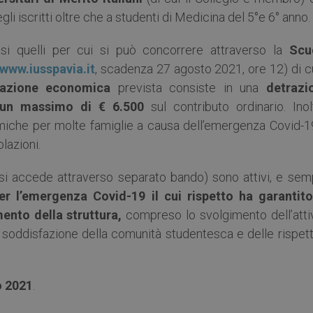
degli iscritti oltre che a studenti di Medicina del 5°e 6° anno.
esi quelli per cui si può concorrere attraverso la
Scu
www.iusspavia.it
, scadenza 27 agosto 2021, ore 12) di cu
lazione economica
prevista consiste in una
detrazi
 a un massimo di € 6.500
sul contributo ordinario. Inol
miche per molte famiglie a causa dell’emergenza Covid-19,
olazioni.
i si accede attraverso separato bando) sono attivi, e sem
er l’emergenza Covid-19 il cui rispetto ha garantito
mento della struttura,
compreso lo svolgimento dell’attiv
a soddisfazione della comunità studentesca e delle rispet
o 2021
.