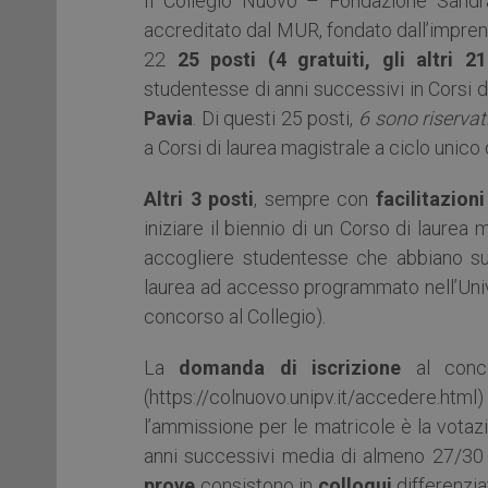
Il Collegio Nuovo – Fondazione Sandra
accreditato dal MUR, fondato dall’impren
22
25 posti (4 gratuiti, gli altri
studentesse di anni successivi in Corsi di
Pavia
. Di questi 25 posti,
6 sono riservat
a Corsi di laurea magistrale a ciclo unico
Altri 3 posti
, sempre con
facilitazio
iniziare il biennio di un Corso di laurea 
accogliere studentesse che abbiano sup
laurea ad accesso programmato nell’Unive
concorso al Collegio).
La
domanda di iscrizione
al conc
(https://colnuovo.unipv.it/accedere.html
l’ammissione per le matricole è la votaz
anni successivi media di almeno 27/30
prove
consistono in
colloqui
differenzi