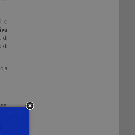
li e
iva
à di
o di
edia
per
 di
ità
ere