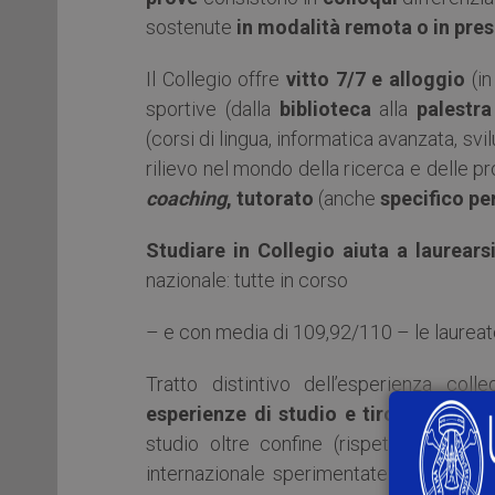
sostenute
in modalità remota o in pre
Il Collegio offre
vitto 7/7 e alloggio
(i
sportive (dalla
biblioteca
alla
palestr
(corsi di lingua, informatica avanzata, svi
rilievo nel mondo della ricerca e delle pr
coaching
, tutorato
(anche
specifico pe
Studiare in Collegio aiuta a laurears
nazionale: tutte in corso
– e con media di 109,92/110 – le laurea
Tratto distintivo dell’esperienza co
esperienze di studio e tirocinio all’e
studio oltre confine (rispetto all’11,3 
internazionale sperimentate da molte Un