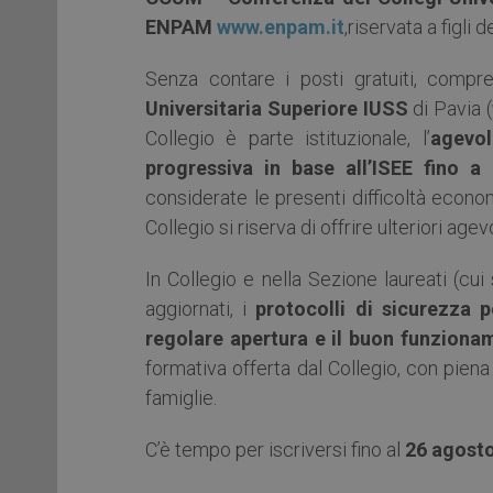
ENPAM
www.enpam.it
,riservata a figli 
Senza contare i posti gratuiti, compr
Universitaria Superiore IUSS
di Pavia (
Collegio è parte istituzionale, l’
agevo
progressiva in base all’ISEE fino
considerate le presenti difficoltà econo
Collegio si riserva di offrire ulteriori agev
In Collegio e nella Sezione laureati (cu
aggiornati, i
protocolli di sicurezza p
regolare apertura e il buon funziona
formativa offerta dal Collegio, con pien
famiglie.
C’è tempo per iscriversi fino al
26 agost