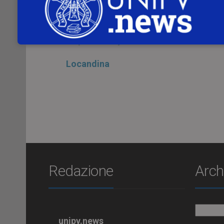
Malinverno
, con il coordinamento di
Gia
Sarà possibile seguire l’evento al link
https://www.youtube.com/channel/
Locandina
Redazione
Arch
Archiv
unipv.news