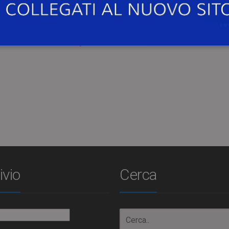
nfranca Lavezzi
, interverranno in streaming.
UCGe1kHunFQ5WMKIpVhXr04A
ivio
Cerca
io