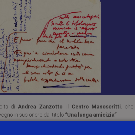
scita di
Andrea Zanzotto
, il
Centro Manoscritti
, che
vegno in suo onore dal titolo
“Una lunga amicizia”
.
nna Ioli, Andrea Cortellessa, Luca Stefanelli e Feder