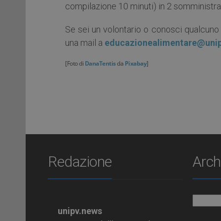
compilazione 10 minuti) in 2 somministrazi
Se sei un volontario o conosci qualcuno 
una mail a
educazionealimentare@unip
[Foto di
DanaTentis
da
Pixabay
]
Redazione
Arch
Archiv
unipv.news