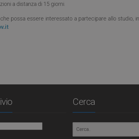
oni a distanza di 15 giorni.
che possa essere interessato a partecipare allo studio, i
v.it
ivio
Cerca
io