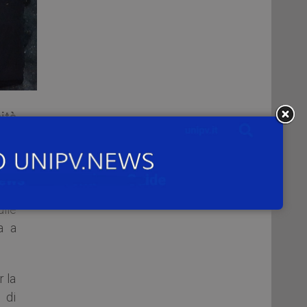
ità
is)
one
gli
dio
ulle
a a
r la
 di