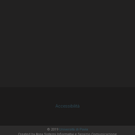
Accessibilità
© 2019
Università di Pavia
Created by
Area Sistemi Informativi
e Servizio Comunicazione