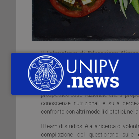
Il
Laboratorio di Educazione Alimen
Pubblica, Medicina Sperimentale 
dell’Università di Pavia
, in collaborazio
e l’ambiente (DeFENS) dell’Università
Alimenti e del Farmaco dell’ Unive
prospettico osservazionale che si propo
conoscenze nutrizionali e sulla percez
confronto con altri modelli dietetici, nell
Il team di studiosi è alla ricerca di volo
compilazione del questionario sulle