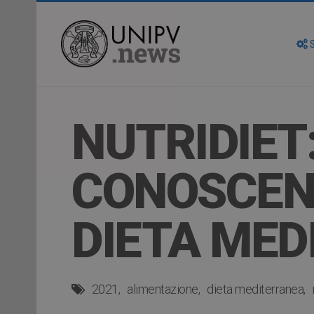
S
NUTRIDIET
CONOSCENZ
DIETA MED
2021
alimentazione
dieta mediterranea