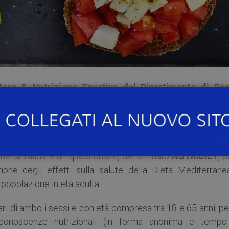
tare & Nutrizione Sportiva del Dipartimento di San
e Forense (Responsabile Dott.ssa Cinzia Ferrar
ne il
Dipartimento di Scienze per gli Alimenti la nutrizi
 degli Studi di Milano
e il
Dipartimento di Scienze de
rsità degli Studi di Parma
, sta conducendo uno stu
ne di validare un questionario, denominato
NUTRIDIET
, s
ione degli effetti sulla salute della Dieta Mediterrane
a popolazione in età adulta.
ntari di ambo i sessi e con età compresa tra 18 e 65 anni, pe
 conoscenze nutrizionali (in forma anonima e tempo