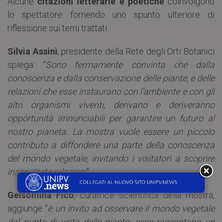
Alcune
citazioni letterarie e poetiche
coinvolgono
lo spettatore fornendo uno spunto ulteriore di
riflessione sui temi trattati.
Silvia Assini
, presidente della Rete degli Orti Botanici
spiega: “
Sono fermamente convinta che dalla
conoscenza e dalla conservazione delle piante, e delle
relazioni che esse instaurano con l’ambiente e con gli
altri organismi viventi, derivano e deriveranno
opportunità irrinunciabili per garantire un futuro al
nostro pianeta. La mostra vuole essere un piccolo
contributo a diffondere una parte della conoscenza
del mondo vegetale, invitando i visitatori a scoprire
inaspettate relazioni
”.
Gelsomina Fico
, curatrice scientifica della mostra,
aggiunge “
è un invito ad osservare il mondo vegetale
dal punto di vista delle piante: esse raccontano un