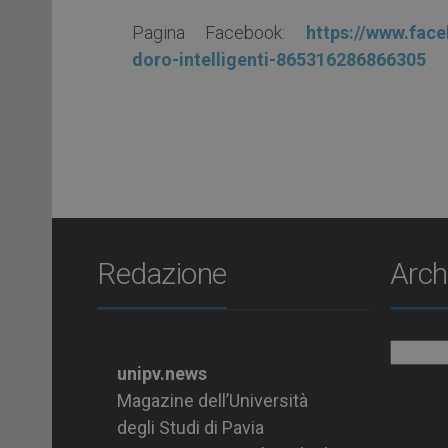
Pagina Facebook:
https://www.fac
doro-intelligenti-865316286866305
Redazione
Arch
Archiv
unipv.news
Magazine dell’Università
degli Studi di Pavia