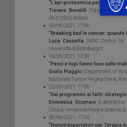
“L’epi-proteomica per colpire il 
Tiziana Bonaldi
(Dipartimento di 
IRCC (IEO), Milano
09/06/2021, 17:00
“Breaking bad in cancer: quando i
Luca Cassetta
(MRC Centre for R
Università di Edimburgo)
16/06/2021, 17:00
“Pesci e topi fanno luce sulle mal
Giulia Piaggio
(Department of Rese
Nazionale Tumori Regina Elena, Ro
23/06/2021, 17:00
“Dai programmi ai fatti: strateg
Domenica Scumaci
(Laboratorio
Clinica, Università Magna Græcia di
30/06/2021, 17:00
“Nanotrasportatori per Terapia A