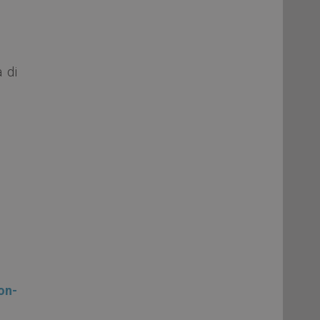
 di
on-