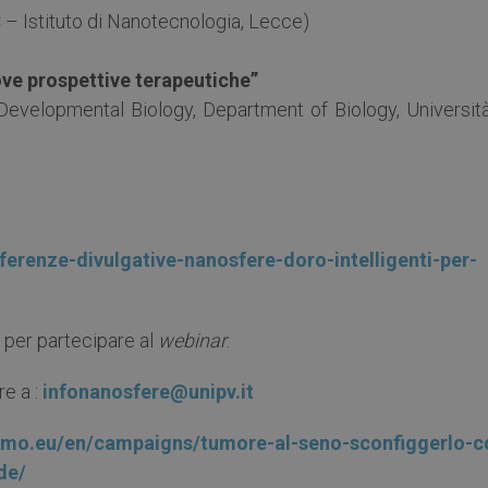
Istituto di Nanotecnologia, Lecce)
ve prospettive terapeutiche”
 Developmental Biology, Department of Biology, Università
nferenze-divulgative-nanosfere-doro-intelligenti-per-
nk per partecipare al
webinar
.
e a :
infonanosfere@unipv.it
tiamo.eu/en/campaigns/tumore-al-seno-sconfiggerlo-c
de/