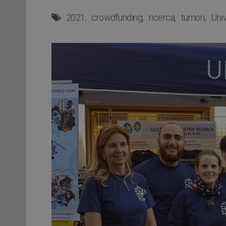
2021
crowdfunding
ricerca
tumori
Uni