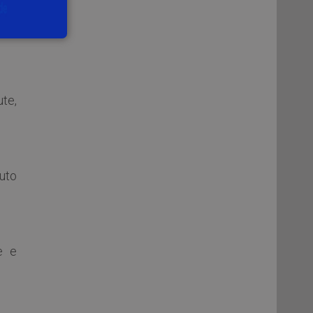
gia
te,
uto
e e