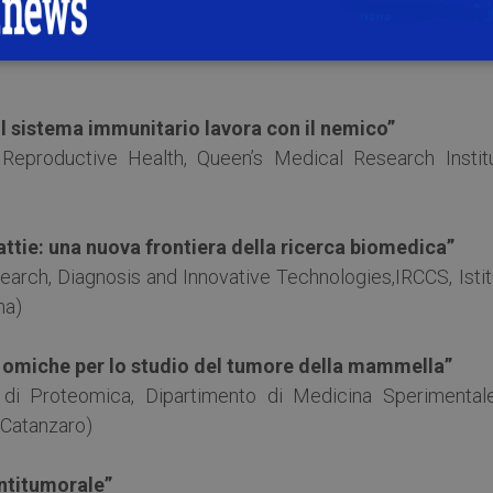
tumore al seno con l’epigenetica”
Oncologia Sperimentale dell’Istituto Europeo di Oncolo
l sistema immunitario lavora con il nemico”
eproductive Health, Queen’s Medical Research Institu
attie: una nuova frontiera della ricerca biomedica”
arch, Diagnosis and Innovative Technologies,IRCCS, Istit
ma)
ie omiche per lo studio del tumore della mammella”
 di Proteomica, Dipartimento di Medicina Sperimental
 Catanzaro)
ntitumorale”