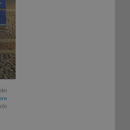
dei
oro
olo