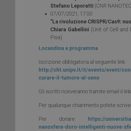
Stefano Leporatti
(CNR NANOTEC – 
07/07/2021, 17:00
“La rivoluzione CRISPR/Cas9: nuo
Chiara Gabellini
(Unit of Cell and
Pisa)
Locandina e programma
Iscrizione obbligatoria al seguente link:
http://cht.unipv.it/it/events/event/co
curare-il-tumore-al-seno
Gli iscritti riceveranno tramite email il li
Per qualunque chiarimento potete scriver
Per donare:
https://universi
nanosfere-doro-intelligenti-nuove-sfi