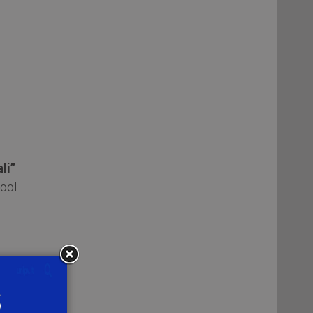
li”
ool
asi