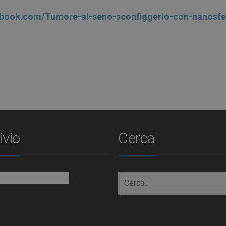
ebook.com/Tumore-al-seno-sconfiggerlo-con-nanosfe
ivio
Cerca
io