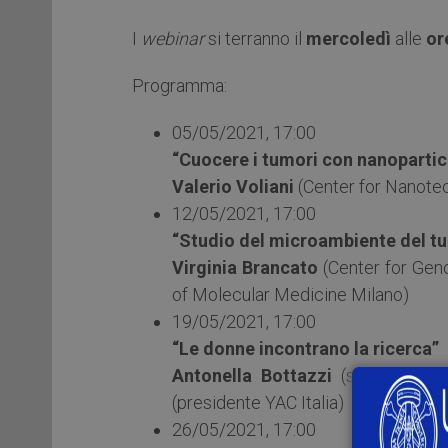
I
webinar
si terranno il
mercoledì
alle
or
Programma:
05/05/2021, 17:00
“Cuocere i tumori con nanopartice
Valerio Voliani
(Center for Nanotech
12/05/2021, 17:00
“Studio del microambiente del tum
Virginia Brancato
(Center for Geno
of Molecular Medicine Milano)
19/05/2021, 17:00
“Le donne incontrano la ricerca”
Antonella Bottazzi
(socia fonda
(presidente YAC Italia)
26/05/2021, 17:00