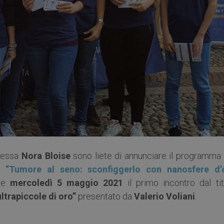
ressa
Nora Bloise
sono liete di annunciare il programma 
mo
“Tumore al seno: sconfiggerlo con nanosfere d’
de
mercoledì 5 maggio 2021
il primo incontro dal tit
ltrapiccole di oro”
presentato da
Valerio Voliani
.