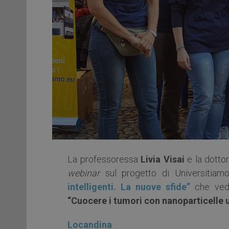
La professoressa
Livia Visai
e la dotto
webinar
sul progetto di Universitia
intelligenti. La nuove sfide”
che ve
“Cuocere i tumori con nanoparticelle u
Locandina